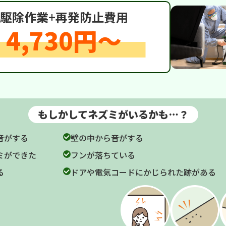
駆除作業
+
再発防止費用
4,730円〜
もしかしてネズミがいるかも…？
音がする
壁の中から音がする
ミができた
フンが落ちている
る
ドアや電気コードにかじられた跡がある