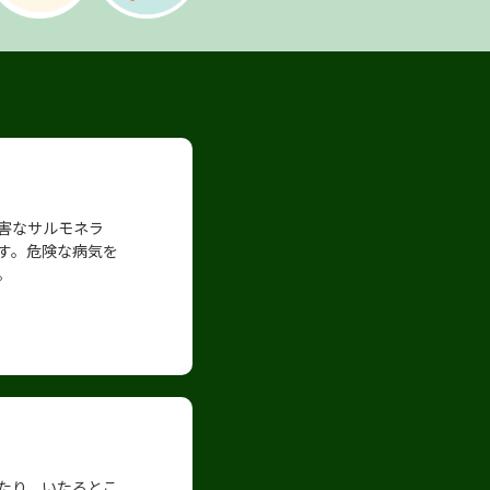
害なサルモネラ
す。危険な病気を
。
たり、いたるとこ