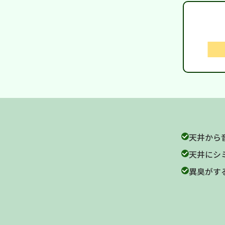
天井から
天井にシ
異臭がす